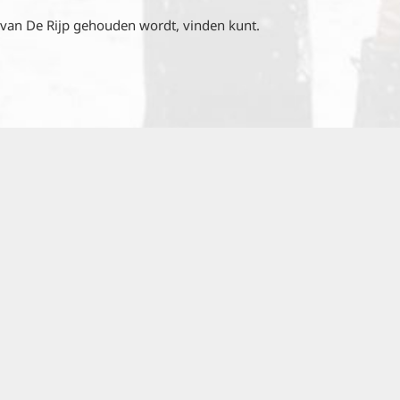
m van De Rijp gehouden wordt, vinden kunt.
al speelt.
grammaboekje kopen? U steunt hiermee het
s, maar ook mensen van omliggende dorpen,
Adriaanszoon Leeghwater, Jan Janz. Weltevree en
rs het iedereen naar de zin probeert te