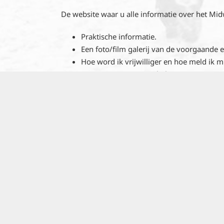
De website waar u alle informatie over het Mid
Praktische informatie.
Een foto/film galerij van de voorgaande e
Hoe word ik vrijwilliger en hoe meld ik 
Wat is er te zien en te beleven?
Nieuwsflitsen, we houden u op de hoogte
De uitslag van de loterij die tijdens h
MWF.
Stuk voor stuk een grote steun voor het
Contact informatie.
Wij hopen u middels deze website enthousias
met veel enthousiasme gewerkt wordt.
Vele inwoners gaan verkleedt als figuren uit De
Jan Boon. Kortom een gezellig weekend waar sa
maken, maar zelf ook zeker een gezellig week