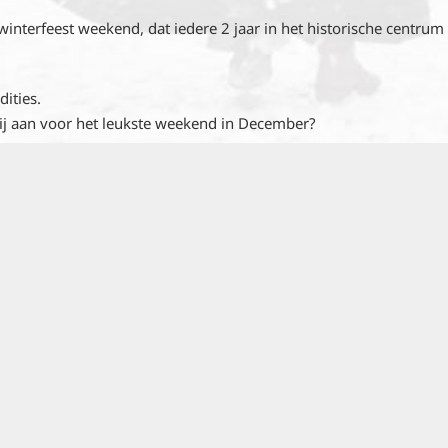
winterfeest weekend, dat iedere 2 jaar in het historische centru
dities.
mij aan voor het leukste weekend in December?
 van wat er naar aanloop van en tijdens het MWF weekend allema
et MWF weekend gehouden wordt. Waar kan ik de loten en het pro
 MWF.
t te kunnen maken voor het weekend waaraan door vele bewoner
 Rijper geschiedenis ten tijde van de Walvisvaart, ten tijde van 
amhorigheid hoog in het vaandel staat en waarin de dorpsbewone
end hebben. Een weekend met en voor elkaar.