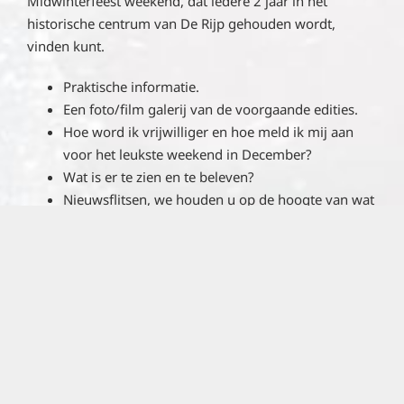
Midwinterfeest weekend, dat iedere 2 jaar in het
historische centrum van De Rijp gehouden wordt,
vinden kunt.
Praktische informatie.
Een foto/film galerij van de voorgaande edities.
Hoe word ik vrijwilliger en hoe meld ik mij aan
voor het leukste weekend in December?
Wat is er te zien en te beleven?
Nieuwsflitsen, we houden u op de hoogte van wat
er naar aanloop van en tijdens het MWF weekend
allemaal speelt.
De uitslag van de loterij die tijdens het MWF
weekend gehouden wordt. Waar kan ik de loten
en het programmaboekje kopen? U steunt
hiermee het MWF.
Stuk voor stuk een grote steun voor het MWF.
Contact informatie.